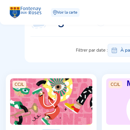
Panneau de gestion des cookies
Voir la carte
Agenda
Filtrer par date :
Dim
26
2
9
CCJL
CCJL
16
23
30
Aujour