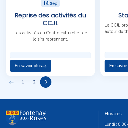
14
Sep
Reprise des activités du
St
CCJL
Le CCJL pro
autour du t
Les activités du Centre culturel et de
deux fi
loisirs reprennent.
En savoir plus
En savoir
1
2
3
Horaires
Lundi : 8:30