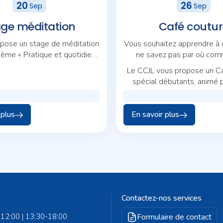
20
26
Sep
Sep
age méditation
Café coutur
pose un stage de méditation
Vous souhaitez apprendre à
hème « Pratique et quotidien :
ne savez pas par où com
ls pour une même trame ».
Le CCJL vous propose un C
spécial débutants, animé 
Morel.
 plus
En savoir plus
Contactez-nos services
-12:00 | 13:30-18:00
Formulaire de contact