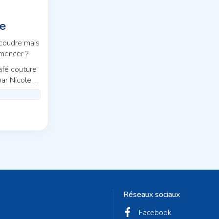
e
 coudre mais
mencer ?
afé couture
par Nicole
Réseaux sociaux
Facebook