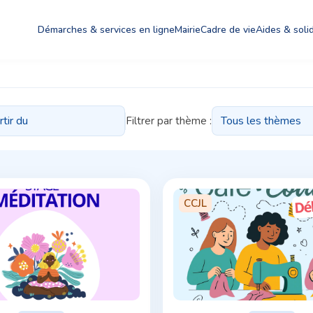
Démarches & services en ligne
Mairie
Cadre de vie
Aides & solid
Août
2026
Filtrer par thème :
Lun
Mar
Mer
Jeu
Ven
Sam
27
28
29
30
31
1
3
4
5
6
7
8
10
11
12
13
14
15
CCJL
17
18
19
20
21
22
24
25
26
27
28
29
31
1
2
3
4
5
d'hui
Réinitialiser
Fermer