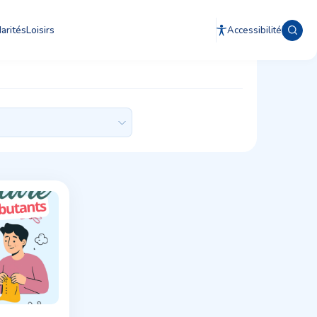
arités
Loisirs
Accessibilité