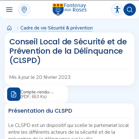
Panneau de gestion des cookies
Cadre de vie
Sécurité & prévention
Conseil Local de Sécurité et de
Prévention de la Délinquance
(CLSPD)
Mis à jour le 20 février 2023
Compte-rendu-
CLSPD-2022
(PDF, 653
Ko)
Présentation du CLSPD
Le CLSPD est un dispositif qui scelle le partenariat local
entre les différents acteurs de la sécurité et de la
prévention de la délinquance sur la ville.