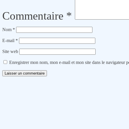
Commentaire
*
Nom
*
E-mail
*
Site web
Enregistrer mon nom, mon e-mail et mon site dans le navigateur