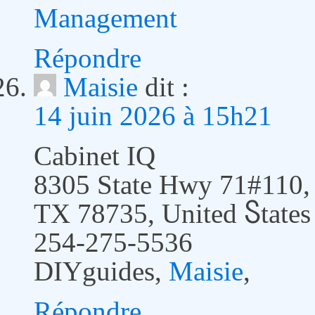
Management
Répondre
Maisie
dit :
14 juin 2026 à 15h21
Cabinet IQ
8305 Ѕtate Hwy 71#110, 
TX 78735, United Ⴝtates
254-275-5536
DIYguides,
Maisie
,
Répondre