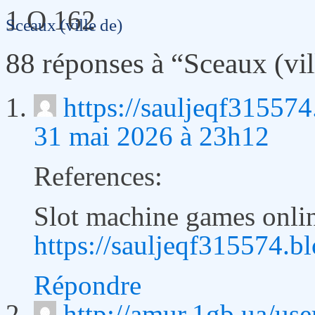
1 O 162
Sceaux (ville de)
88 réponses à “Sceaux (vil
https://sauljeqf31557
31 mai 2026 à 23h12
References:
Slot machine games onli
https://sauljeqf315574.
Répondre
http://amur.1gb.ua/use