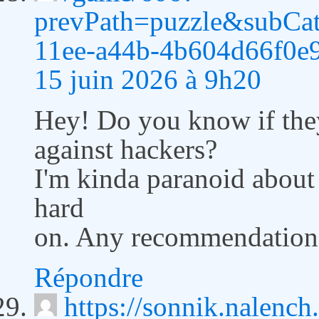
prevPath=puzzle&subCa
11ee-a44b-4b604d66f0e
15 juin 2026 à 9h20
Hey! Do you know if they
against hackers?
I'm kinda paranoid about
hard
on. Any recommendation
Répondre
https://sonnik.nalench