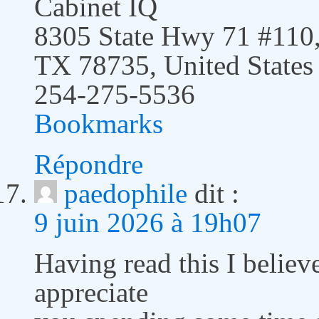
Cabinet IQ
8305 State Hwy 71 #110,
TX 78735, United Statеs
254-275-5536
Bookmarks
Répondre
paedophile
dit :
9 juin 2026 à 19h07
Having read this I believ
appreciate