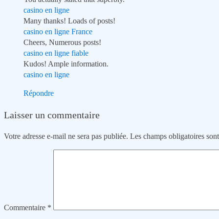
casino en ligne
Many thanks! Loads of posts!
casino en ligne France
Cheers, Numerous posts!
casino en ligne fiable
Kudos! Ample information.
casino en ligne
Répondre
Laisser un commentaire
Votre adresse e-mail ne sera pas publiée.
Les champs obligatoires son
Commentaire
*