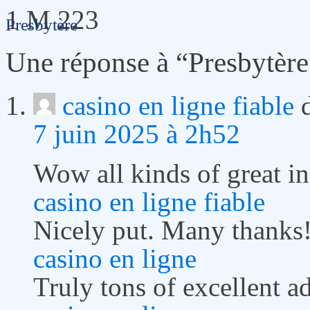
1 M 223
Presbytère
Une réponse à “Presbytère
casino en ligne fiable
d
7 juin 2025 à 2h52
Wow all kinds of great i
casino en ligne fiable
Nicely put. Many thanks
casino en ligne
Truly tons of excellent a