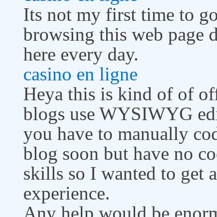
Its not my first time to g
browsing this web page d
here every day.
casino en ligne
Heya this is kind of of o
blogs use WYSIWYG edit
you have to manually co
blog soon but have no c
skills so I wanted to get
experience.
Any help would be enorm