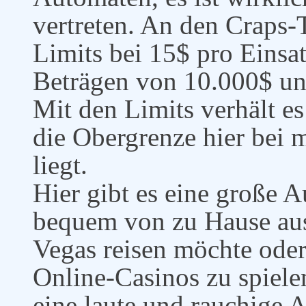
vertreten. An den Craps-
Limits bei 15$ pro Einsat
Beträgen von 10.000$ un
Mit den Limits verhält es
die Obergrenze hier bei 
liegt.
Hier gibt es eine große 
bequem von zu Hause aus
Vegas reisen möchte oder
Online-Casinos zu spielen
eine laute und rauchige 