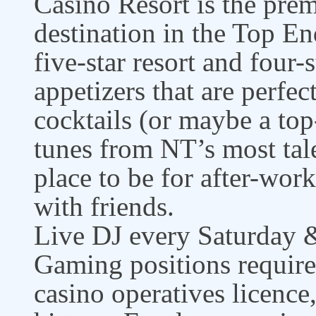
Casino Resort is the pre
destination in the Top E
five-star resort and four-
appetizers that are perfe
cocktails (or maybe a top-
tunes from NT’s most tal
place to be for after-wor
with friends.
Live DJ every Saturday
Gaming positions require 
casino operatives licence,