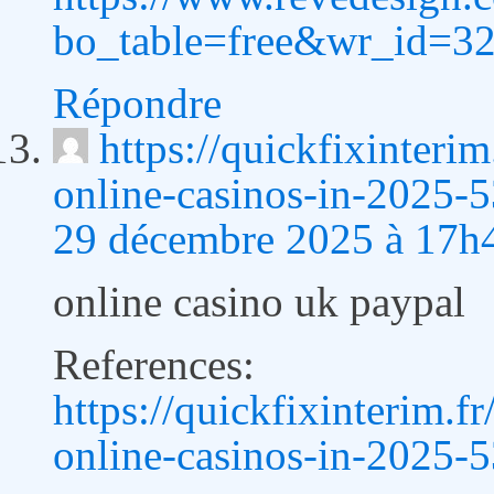
bo_table=free&wr_id=3
Répondre
https://quickfixinteri
online-casinos-in-2025-5
29 décembre 2025 à 17h
online casino uk paypal
References:
https://quickfixinterim.f
online-casinos-in-2025-5