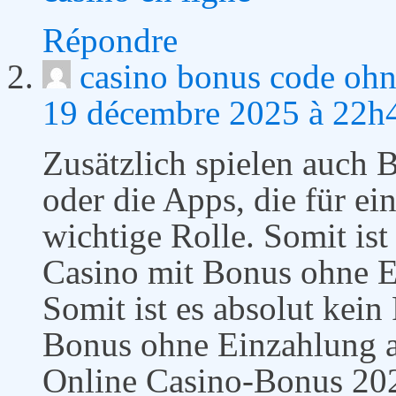
Répondre
casino bonus code ohn
19 décembre 2025 à 22h
Zusätzlich spielen auch 
oder die Apps, die für ei
wichtige Rolle. Somit ist
Casino mit Bonus ohne E
Somit ist es absolut kei
Bonus ohne Einzahlung a
Online Casino-Bonus 202