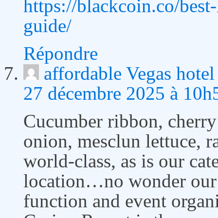
https://blackcoin.co/best
guide/
Répondre
affordable Vegas hotel
27 décembre 2025 à 10h
Cucumber ribbon, cherry 
onion, mesclun lettuce, ra
world-class, as is our ca
location…no wonder our 
function and event organ