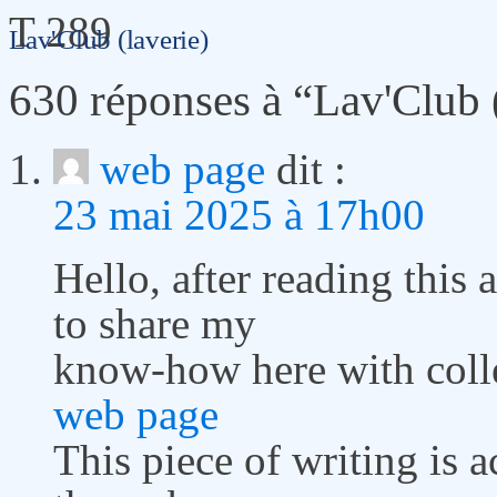
T 289
Lav'Club (laverie)
630 réponses à “Lav'Club (
web page
dit :
23 mai 2025 à 17h00
Hello, after reading this
to share my
know-how here with coll
web page
This piece of writing is a