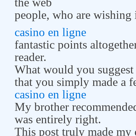
the web
people, who are wishing 
casino en ligne
fantastic points altogeth
reader.
What would you suggest i
that you simply made a f
casino en ligne
My brother recommended I
was entirely right.
This post truly made my 