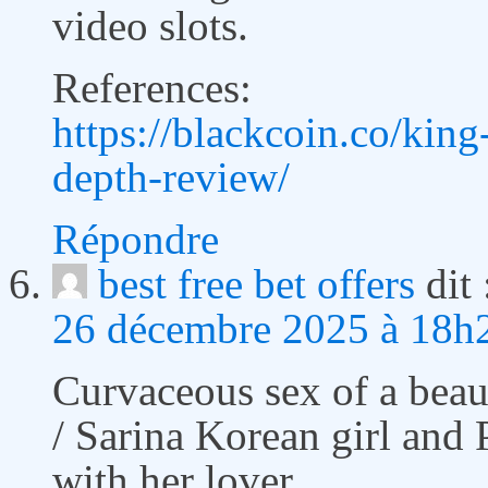
video slots.
References:
https://blackcoin.co/king
depth-review/
Répondre
best free bet offers
dit 
26 décembre 2025 à 18h
Curvaceous sex of a beau
/ Sarina Korean girl and
with her lover