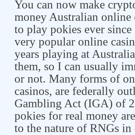
You can now make crypto 
money Australian online 
to play pokies ever since 
very popular online casin
years playing at Australi
them, so I can usually imm
or not. Many forms of on
casinos, are federally ou
Gambling Act (IGA) of 20
pokies for real money are
to the nature of RNGs in 