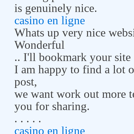
is genuinely nice.
casino en ligne
Whats up very nice websit
Wonderful
.. I'll bookmark your site
I am happy to find a lot o
post,
we want work out more te
you for sharing.
. . . . .
casino en ligne