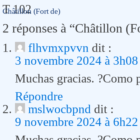
T 102
Châtillon (Fort de)
2 réponses à “Châtillon (F
flhvmxpvvn
dit :
3 novembre 2024 à 3h08
Muchas gracias. ?Como p
Répondre
mslwocbpnd
dit :
9 novembre 2024 à 6h22
Muchas gracias. ?Como p