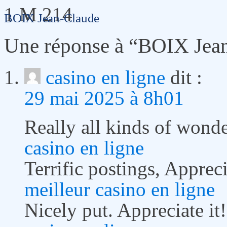
1 M 214
BOIX Jean-Claude
Une réponse à “BOIX Jea
casino en ligne
dit :
29 mai 2025 à 8h01
Really all kinds of wonde
casino en ligne
Terrific postings, Appreci
meilleur casino en ligne
Nicely put. Appreciate it!