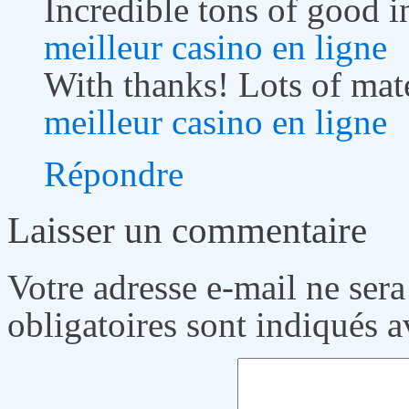
Incredible tons of good i
meilleur casino en ligne
With thanks! Lots of mate
meilleur casino en ligne
Répondre
Laisser un commentaire
Votre adresse e-mail ne sera
obligatoires sont indiqués 