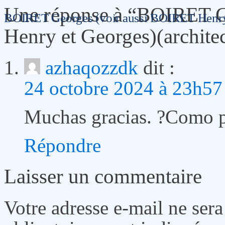
Une réponse à “BOIRET G
BOIRET Georges (voir aussi BOIRET Henry e
Henry et Georges)(architec
azhaqozzdk
dit :
24 octobre 2024 à 23h57
Muchas gracias. ?Como p
Répondre
Laisser un commentaire
Votre adresse e-mail ne sera