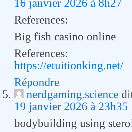
16 janvier 2026 à 8h27
References:
Big fish casino online
References:
https://etuitionking.net/
Répondre
nerdgaming.science
di
19 janvier 2026 à 23h35
bodybuilding using stero