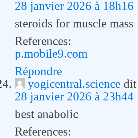
28 janvier 2026 à 18h16
steroids for muscle mass
References:
p.mobile9.com
Répondre
yogicentral.science
dit
28 janvier 2026 à 23h44
best anabolic
References: