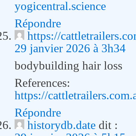
yogicentral.science
Répondre
https://cattletrailers.
29 janvier 2026 à 3h34
bodybuilding hair loss
References:
https://cattletrailers.com
Répondre
historydb.date
dit :