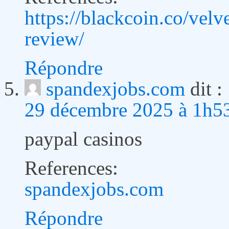
https://blackcoin.co/vel
review/
Répondre
spandexjobs.com
dit :
29 décembre 2025 à 1h5
paypal casinos
References:
spandexjobs.com
Répondre