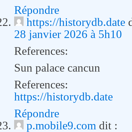
Répondre
https://historydb.date
d
28 janvier 2026 à 5h10
References:
Sun palace cancun
References:
https://historydb.date
Répondre
p.mobile9.com
dit :