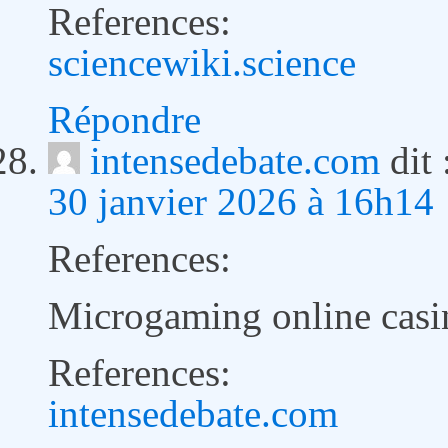
References:
sciencewiki.science
Répondre
intensedebate.com
dit 
30 janvier 2026 à 16h14
References:
Microgaming online casi
References:
intensedebate.com