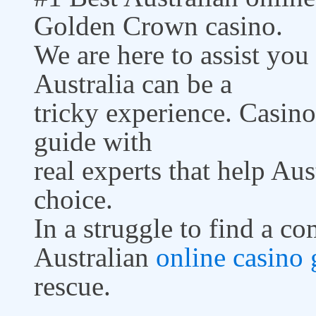
Golden Crown casino.
We are here to assist you
Australia can be a
tricky experience. Casinor
guide with
real experts that help Aus
choice.
In a struggle to find a 
Australian
online casino 
rescue.