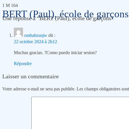
1 M 164
BERT (Paul), école de garçons
Une réponse à “BERT (Paul), école de garçons”
omhahzusjw
dit :
22 octobre 2024 à 2h12
Muchas gracias. ?Como puedo iniciar sesion?
Répondre
Laisser un commentaire
Votre adresse e-mail ne sera pas publiée.
Les champs obligatoires son