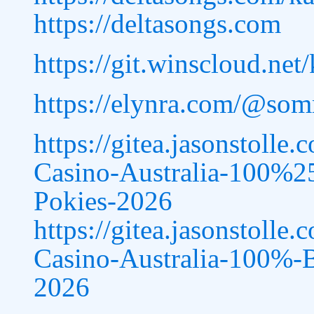
https://deltasongs.com
https://git.winscloud.net
https://elynra.com/@so
https://gitea.jasonstoll
Casino-Australia-100%
Pokies-2026
https://gitea.jasonstoll
Casino-Australia-100%-
2026