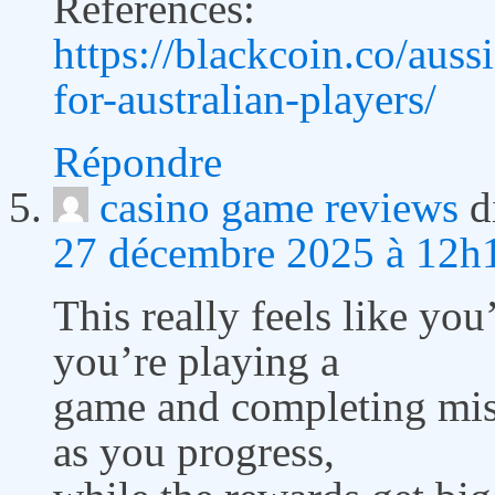
References:
https://blackcoin.co/auss
for-australian-players/
Répondre
casino game reviews
d
27 décembre 2025 à 12h
This really feels like you
you’re playing a
game and completing miss
as you progress,