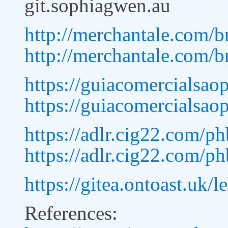
git.sophiagwen.au
http://merchantale.com/
http://merchantale.com/
https://guiacomercialsao
https://guiacomercialsao
https://adlr.cig22.com/ph
https://adlr.cig22.com/ph
https://gitea.ontoast.uk/l
References: