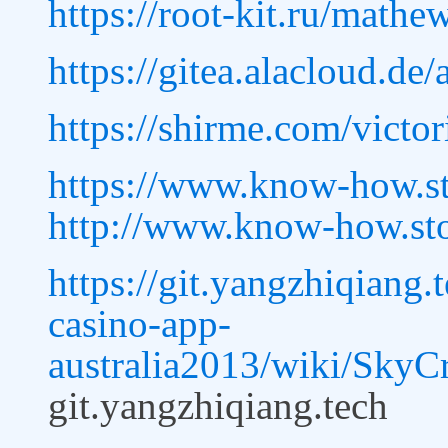
https://root-kit.ru/mat
https://gitea.alacloud.de/
https://shirme.com/victo
https://www.know-how.s
http://www.know-how.st
https://git.yangzhiqiang
casino-app-
australia2013/wiki/Sky
git.yangzhiqiang.tech