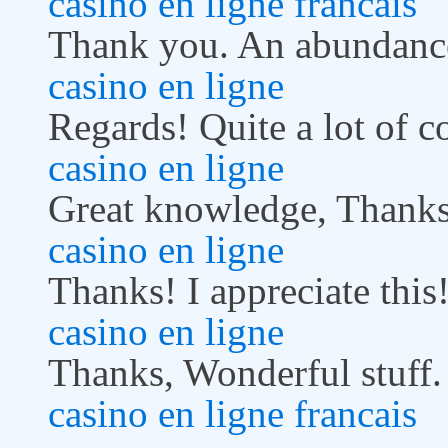
casino en ligne francais
Thank you. An abundance
casino en ligne
Regards! Quite a lot of c
casino en ligne
Great knowledge, Thanks
casino en ligne
Thanks! I appreciate this
casino en ligne
Thanks, Wonderful stuff.
casino en ligne francais