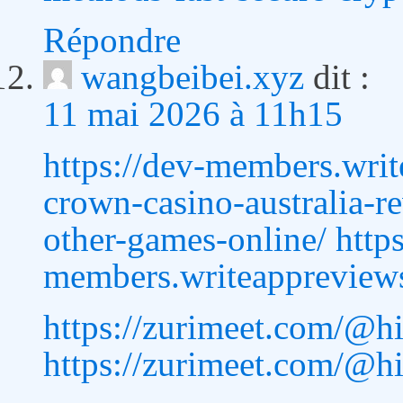
Répondre
wangbeibei.xyz
dit :
11 mai 2026 à 11h15
https://dev-members.wri
crown-casino-australia-r
other-games-online/
https
members.writeappreview
https://zurimeet.com/@h
https://zurimeet.com/@h