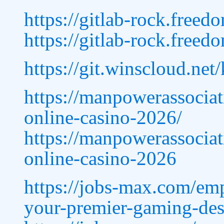
https://gitlab-rock.freed
https://gitlab-rock.freed
https://git.winscloud.net
https://manpowerassociat
online-casino-2026/
https://manpowerassociat
online-casino-2026
https://jobs-max.com/emp
your-premier-gaming-des