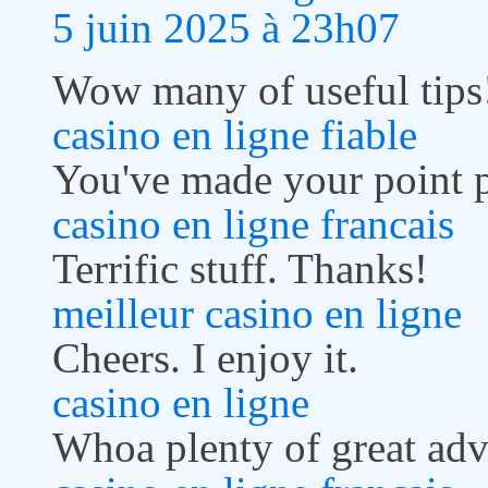
5 juin 2025 à 23h07
Wow many of useful tips
casino en ligne fiable
You've made your point pr
casino en ligne francais
Terrific stuff. Thanks!
meilleur casino en ligne
Cheers. I enjoy it.
casino en ligne
Whoa plenty of great adv