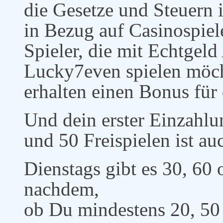
die Gesetze und Steuern 
in Bezug auf Casinospiel
Spieler, die mit Echtgeld
Lucky7even spielen möc
erhalten einen Bonus für 
Und dein erster Einzahl
und 50 Freispielen ist au
Dienstags gibt es 30, 60 
nachdem,
ob Du mindestens 20, 50 