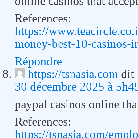
online casinos that accep
References:
https://www.teacircle.co.i
money-best-10-casinos-i
Répondre
https://tsnasia.com
dit 
30 décembre 2025 à 5h4
paypal casinos online tha
References:
https://tsnasia.com/empl