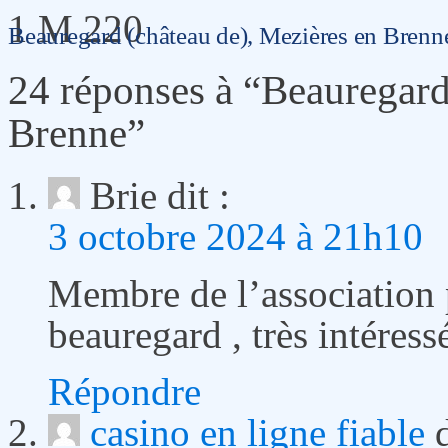
1 M 220
Beauregard (château de), Mezières en Brenn
24 réponses à “Beauregard
Brenne”
Brie
dit :
3 octobre 2024 à 21h10
Membre de l’association 
beauregard , très intéress
Répondre
casino en ligne fiable
d