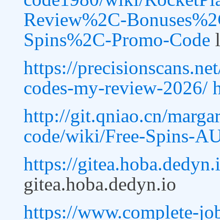
Review%2C-Bonuses%2C
Spins%2C-Promo-Code
l
https://precisionscans.n
codes-my-review-2026/
http://git.qniao.cn/marg
code/wiki/Free-Spins-A
https://gitea.hoba.dedy
gitea.hoba.dedyn.io
https://www.complete-jo