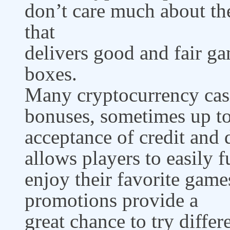
don’t care much about th
that
delivers good and fair ga
boxes.
Many cryptocurrency cas
bonuses, sometimes up t
acceptance of credit and 
allows players to easily 
enjoy their favorite game
promotions provide a
great chance to try diffe