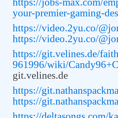
https://jobs-max.com/emp
your-premier-gaming-des
https://video.2yu.co/@j
https://video.2yu.co/@j
https://git.velines.de/fa
961996/wiki/Candy96+C
git.velines.de
https://git.nathanspack
https://git.nathanspackm
https://deltasongs.com/