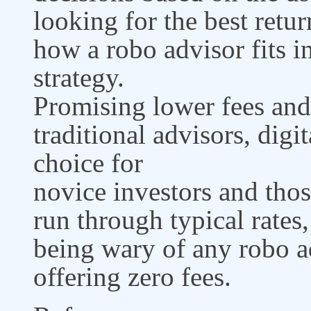
looking for the best retur
how a robo advisor fits i
strategy.
Promising lower fees an
traditional advisors, digi
choice for
novice investors and thos
run through typical rates,
being wary of any robo a
offering zero fees.