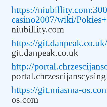
https://niubillity.com:3
casino2007/wiki/Pokie
niubillity.com
https://git.danpeak.co.uk
git.danpeak.co.uk
http://portal.chrzescijan
portal.chrzescijanscysing
https://git.miasma-os.
os.com