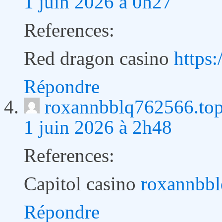
1 juin 2026 à 0h27
References:
Red dragon casino
https:
Répondre
roxannbblq762566.to
1 juin 2026 à 2h48
References:
Capitol casino
roxannbb
Répondre