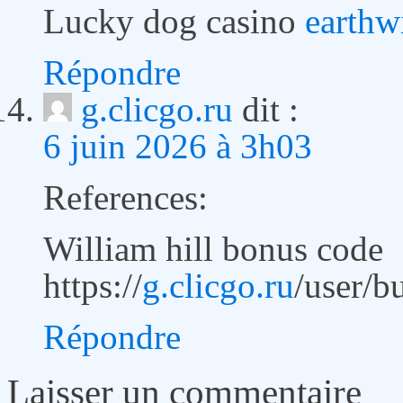
Lucky dog casino
earthw
Répondre
g.clicgo.ru
dit :
6 juin 2026 à 3h03
References:
William hill bonus code
https://
g.clicgo.ru
/user/b
Répondre
Laisser un commentaire