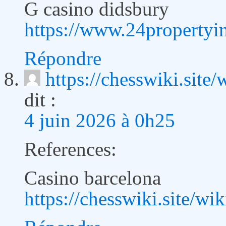
G casino didsbury
https://www.24propertyi
Répondre
https://chesswiki.sit
dit :
4 juin 2026 à 0h25
References:
Casino barcelona
https://chesswiki.site/w