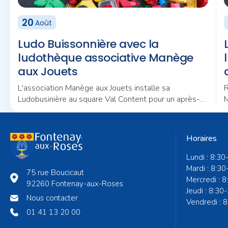
20
Août
Ludo Buissonnière avec la
ludothèque associative Manège
aux Jouets
L'association Manège aux Jouets installe sa
R
Ludobusinière au square Val Content pour un après-
M
midi placé sous le signe du jeu et de la convivialité.
n
Horaires
Lundi : 8:30
Mardi : 8:30
75 rue Boucicaut
Mercredi : 
92260 Fontenay-aux-Roses
Jeudi : 8:30
Nous contacter
Vendredi : 
01 41 13 20 00