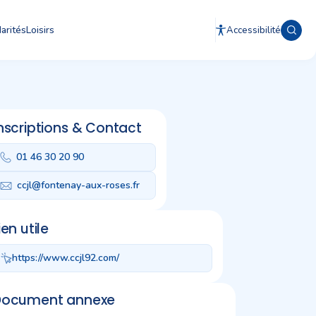
arités
Loisirs
Accessibilité
nscriptions & Contact
01 46 30 20 90
ccjl@fontenay-aux-roses.fr
ien utile
https://www.ccjl92.com/
Document annexe