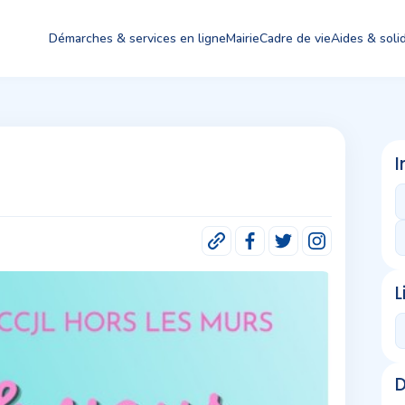
Démarches & services en ligne
Mairie
Cadre de vie
Aides & solid
I
L